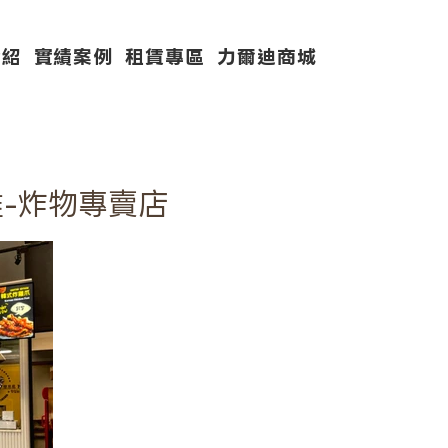
介紹
實績案例
租賃專區
力爾迪商城
-炸物專賣店