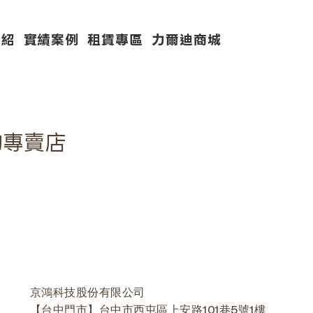
介紹
實績案例
租賃專區
力爾迪商城
物專賣店
京鴻科技股份有限公司
【台中門市】台中市西屯區上安路101巷5號1樓