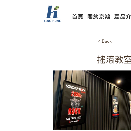
首頁
關於京鴻
產品
< Back
搖滾教