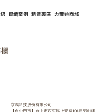
介紹
實績案例
租賃專區
力爾迪商城
佈欄
京鴻科技股份有限公司
【台中門市】台中市西屯區上安路101巷5號1樓