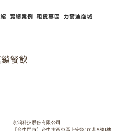
介紹
實績案例
租賃專區
力爾迪商城
連鎖餐飲
京鴻科技股份有限公司
【台中門市】台中市西屯區上安路101巷5號1樓