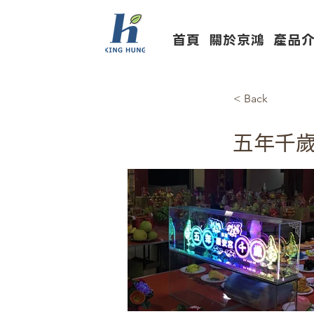
首頁
關於京鴻
產品
< Back
五年千