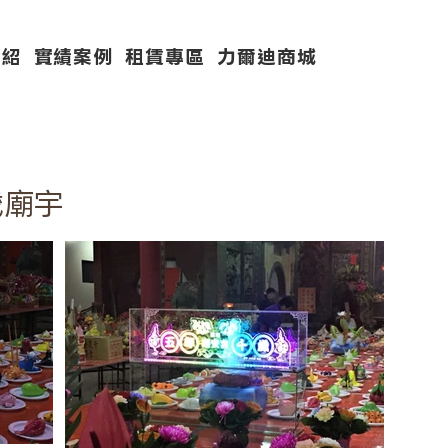
介紹
實績案例
租賃專區
力爾迪商城
歲廟宇