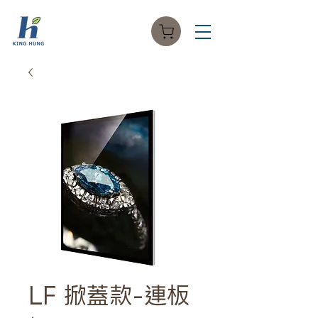
LF 掀蓋款-連板