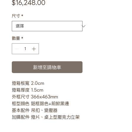
價
$16,248.00
格
尺寸
*
數量
*
新增至購物車
燈箱板寬 2.0cm
燈箱厚度 1.5cm
外框尺寸 366x463mm
框型顏色 鋁框銀色+前掀黑邊
基本配件 吊扣、變壓器
加購配件 燈片、桌上型壓克力立架