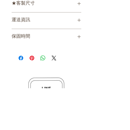
★客製尺寸
如需客製燈箱尺寸，請先聯絡我們詢價
運送資訊
自取、物流寄出
保固時間
一年(非人為因素損壞)