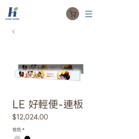
LE 好輕便-連板
價
$12,024.00
格
框色
*