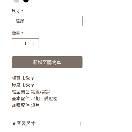
尺寸
*
數量
*
新增至購物車
板寬 1.5cm
厚度 1.5cm
框型顏色 霧銀/霧黑
基本配件 吊扣、變壓器
加購配件 燈片
★客製尺寸