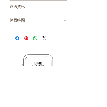
如需客製燈箱尺寸，請先聯絡我們詢價
運送資訊
自取、物流寄出
保固時間
一年(非人為因素損壞)