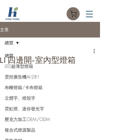
文章
總覽
總覽
LI 四邊開-室內型燈箱
LED超薄型燈箱
雲控廣告機AI-281
布幔燈箱/卡布燈箱
立體字、燈殼字
霓虹燈、迷你發光字
壓克力加工OEM/ODM
複合式燈源製品