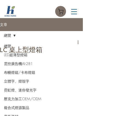
文章
總覽
總覽
LC 桌上型燈箱
LED超薄型燈箱
雲控廣告機AI-281
布幔燈箱/卡布燈箱
立體字、燈殼字
霓虹燈、迷你發光字
壓克力加工OEM/ODM
複合式燈源製品