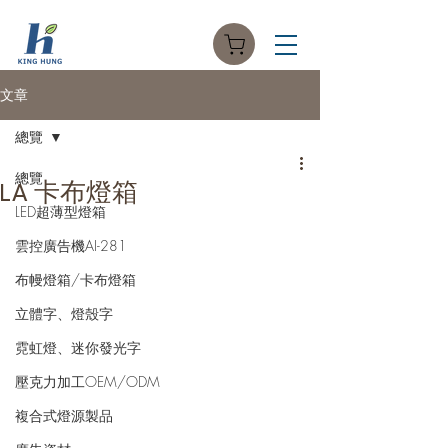
文章
總覽
總覽
LA 卡布燈箱
LED超薄型燈箱
雲控廣告機AI-281
布幔燈箱/卡布燈箱
立體字、燈殼字
霓虹燈、迷你發光字
壓克力加工OEM/ODM
複合式燈源製品