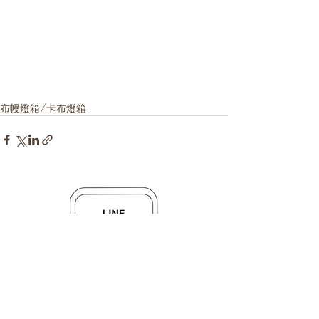
布幔燈箱/卡布燈箱