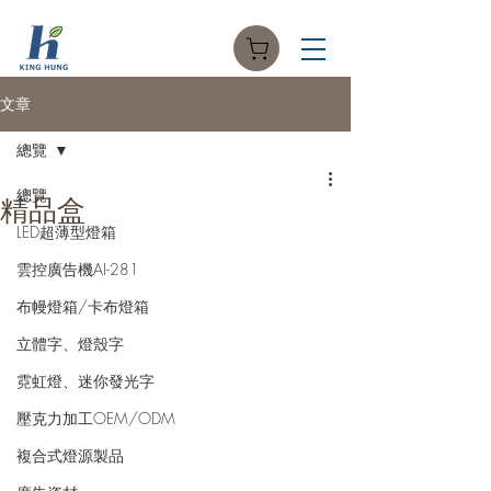
文章
總覽
總覽
精品盒
LED超薄型燈箱
雲控廣告機AI-281
布幔燈箱/卡布燈箱
立體字、燈殼字
霓虹燈、迷你發光字
壓克力加工OEM/ODM
複合式燈源製品