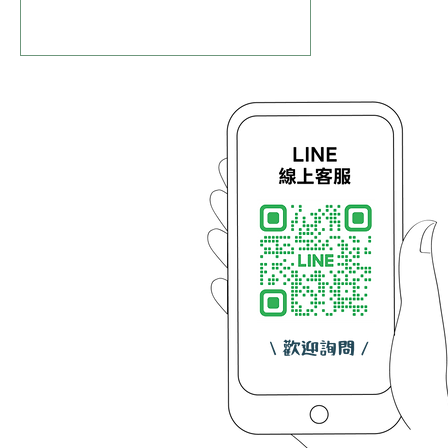
燈殼字/仟納論字