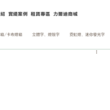
介紹
實績案例
租賃專區
力爾迪商城
箱/卡布燈箱
立體字、燈殼字
霓虹燈、迷你發光字
資材