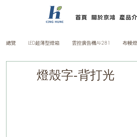
首頁
關於京鴻
產品
總覽
LED超薄型燈箱
雲控廣告機AI-281
布幔燈
壓克力加工OEM/ODM
複合式燈源製品
廣告
燈殼字-背打光