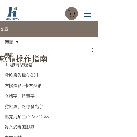
文章
總覽
總覽
軟體操作指南
LED超薄型燈箱
雲控廣告機AI-281
布幔燈箱/卡布燈箱
立體字、燈殼字
霓虹燈、迷你發光字
壓克力加工OEM/ODM
複合式燈源製品