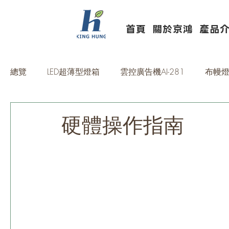
首頁
關於京鴻
產品
總覽
LED超薄型燈箱
雲控廣告機AI-281
布幔燈
壓克力加工OEM/ODM
複合式燈源製品
廣告
硬體操作指南