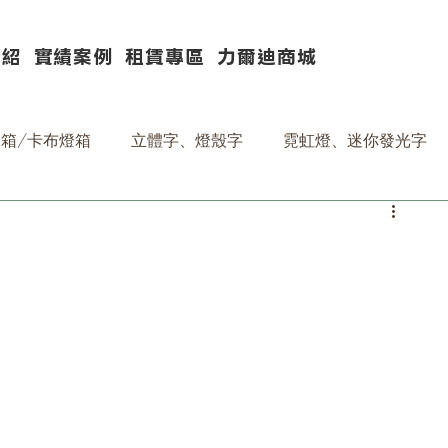
介紹
實績案例
租賃專區
力爾迪商城
箱/卡布燈箱
立體字、燈殼字
霓虹燈、迷你發光字
資材