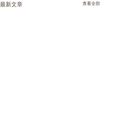
最新文章
查看全部
鋁製公仔盒
精品展櫃燈箱