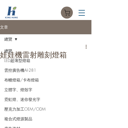
文章
總覽
總覽
娃娃機雷射雕刻燈箱
LED超薄型燈箱
雲控廣告機AI-281
布幔燈箱/卡布燈箱
立體字、燈殼字
霓虹燈、迷你發光字
壓克力加工OEM/ODM
複合式燈源製品