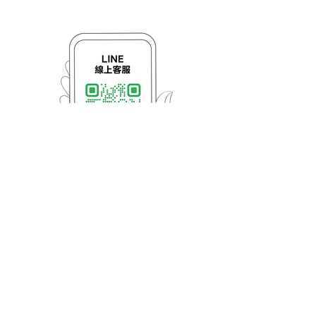
京鴻科技股份有限公司
【台中門市】台中市西屯區上安路101巷5號1樓
TEL:
04-27003806
FAX:
04-27003807
【彰化總廠】彰化縣福興鄉秀厝村洪堀巷4-19號
版權所有 © 2013 Lirdi-light Taiwan All Rights